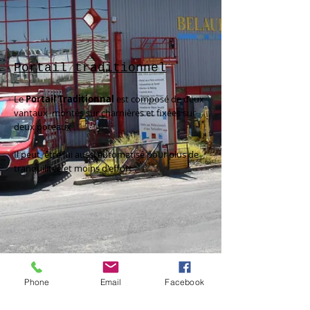
Portail traditionnel
Le
Portail Traditionnal
est composé de deux
vantaux montés sur charnières et fixées sur
deux poteaux .
Il peut être lui aussi automatisé pour plus de
tranquilitée et moins d'effort .
Phone
Email
Facebook